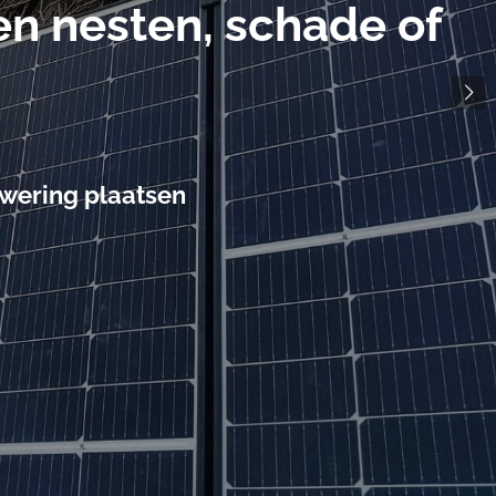
en nesten, schade of
wering plaatsen