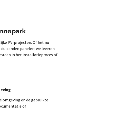
onnepark
jke PV-projecten. Of het nu
t duizenden panelen: we leveren
rden in het installatieproces of
geving
de omgeving en de gebruikte
ocumentatie of