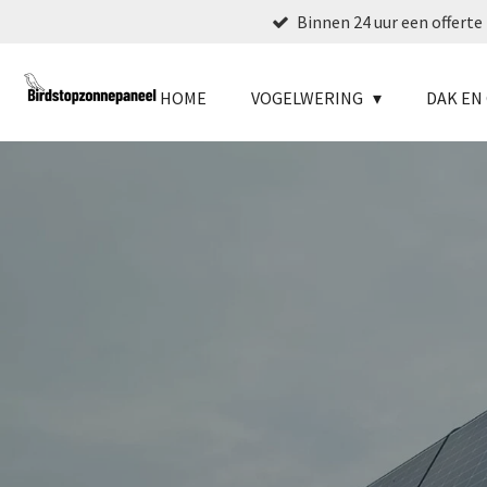
Binnen 24 uur een offerte
Ga
direct
naar
HOME
VOGELWERING
DAK E
de
hoofdinhoud