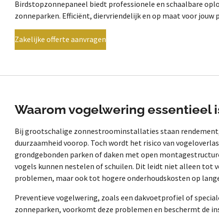
Birdstopzonnepaneel biedt professionele en schaalbare opl
zonneparken
. Efficiënt, diervriendelijk en op maat voor jouw 
Zakelijke offerte aanvragen
Waarom vogelwering essentieel i
Bij grootschalige zonnestroominstallaties staan rendement
duurzaamheid voorop. Toch wordt het risico van vogeloverlas
grondgebonden parken of daken met open montagestructure
vogels kunnen nestelen of schuilen. Dit leidt niet alleen tot 
problemen, maar ook tot hogere onderhoudskosten op lange
Preventieve vogelwering, zoals een dakvoetprofiel of specia
zonneparken, voorkomt deze problemen en beschermt de insta