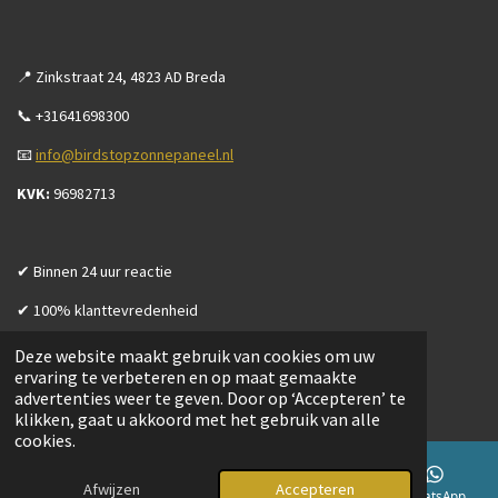
📍 Zinkstraat 24, 4823 AD Breda
📞 +31641698300
📧
info@birdstopzonnepaneel.nl
KVK:
96982713
✔ Binnen 24 uur reactie
✔ 100% klanttevredenheid
Deze website maakt gebruik van cookies om uw
ervaring te verbeteren en op maat gemaakte
advertenties weer te geven. Door op ‘Accepteren’ te
Openingstijden
klikken, gaat u akkoord met het gebruik van alle
cookies.
Maandag t/m vrijdag
08:00 - 17:00
Zaterdag en zondag
In overleg
Afwijzen
Accepteren
E-mailadres
Telefoonnummer
Instagram
WhatsApp