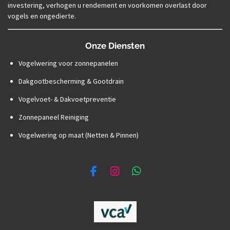
investering, verhogen u rendement en voorkomen overlast door
vogels en ongedierte.
Onze Diensten
Vogelwering voor zonnepanelen
Dakgootbescherming & Gootdrain
Vogelvoet- & Dakvoetpreventie
Zonnepaneel Reiniging
Vogelwering op maat (Netten & Pinnen)
F
I
W
a
n
h
c
s
a
e
t
t
b
a
s
o
g
A