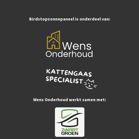
o
r
p
k
a
p
m
Birdstopzonnepaneel is onderdeel van:
Wens Onderhoud werkt samen met: