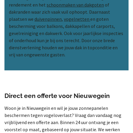
rendement en het
schoonmaken van dakgoten
of
dakranden waar zich vaak vuil ophoopt. Daarnaast
plaatsen we
duivenpinnen
,
vogelnetten
en goten
bescherming voor balkons, dakkapellen of carports,
gevelreiniging en dakwerk. Ook voor jaarlijkse inspecties
of onderhoud kun je bij ons terecht. Door onze brede
dienstverlening houden we jouw dak in topconditie en
vrij van ongewenste gasten.
Direct een offerte voor Nieuwegein
Woon je in Nieuwegein en wil je jouw zonnepanelen
beschermen tegen vogeloverlast? Vraag dan vandaag nog
vrijblijvend een offerte aan. Binnen 24 uur ontvang je een
voorstel op maat, gebaseerd op jouw situatie. We werken