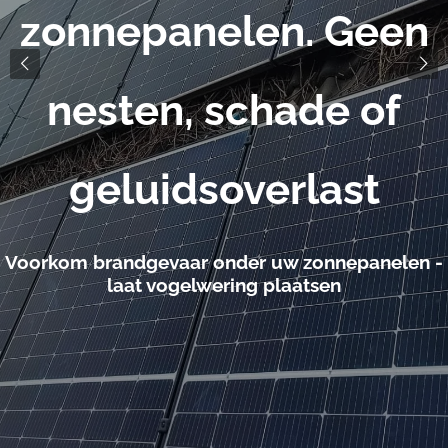
nnepanelen. Geen
N
esten, schade of
geluidsoverlast
m brandgevaar onder uw zonnepanelen -
laat vogelwering plaatsen