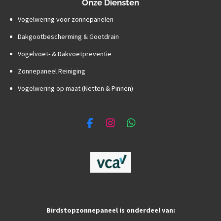
Onze Diensten
Vogelwering voor zonnepanelen
Dakgootbescherming & Gootdrain
Vogelvoet- & Dakvoetpreventie
Zonnepaneel Reiniging
Vogelwering op maat (Netten & Pinnen)
F
I
W
a
n
h
c
s
a
e
t
t
b
a
s
o
g
A
o
r
p
k
a
p
m
Birdstopzonnepaneel is onderdeel van: