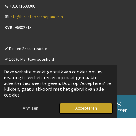
📞 +31641698300
📧
info@birdstopzonnepaneel.nl
KVK:
96982713
✔ Binnen 24 uur reactie
✔ 100% klanttevredenheid
Deze website maakt gebruik van cookies om uw
ervaring te verbeteren en op maat gemaakte
advertenties weer te geven. Door op ‘Accepteren’ te
Openingstijden
klikken, gaat u akkoord met het gebruik van alle
cookies.
Maandag t/m vrijdag
08:00 - 17:00
Zaterdag en zondag
In overleg
Afwijzen
Accepteren
E-mailadres
Telefoonnummer
Instagram
WhatsApp