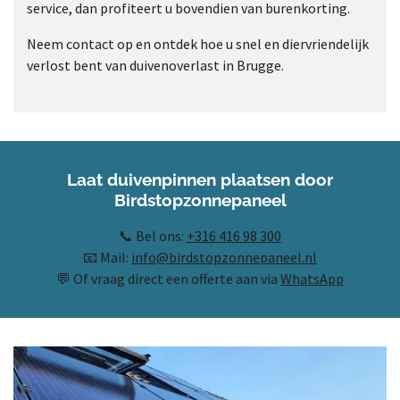
service, dan profiteert u bovendien van burenkorting.
Neem contact op en ontdek hoe u snel en diervriendelijk
verlost bent van duivenoverlast in Brugge.
Laat duivenpinnen plaatsen door
Birdstopzonnepaneel
📞 Bel ons:
+316 416 98 300
📧 Mail:
info@birdstopzonnepaneel.nl
💬 Of vraag direct een offerte aan via
WhatsApp