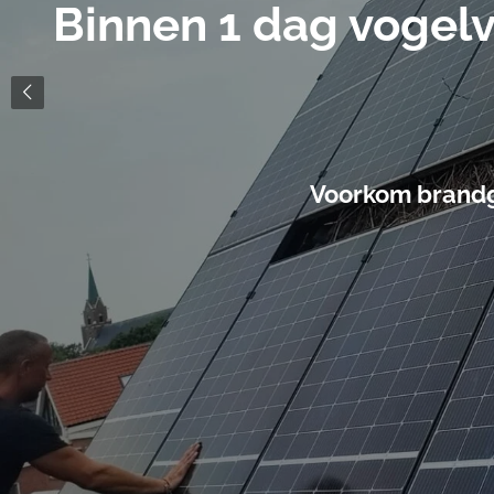
je zonnepanelen. Geen 
geluidsoverlast
 onder uw zonnepanelen - laat vogelweri