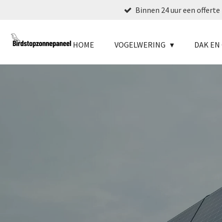
Binnen 24 uur een offerte
Ga
direct
naar
HOME
VOGELWERING
DAK E
de
hoofdinhoud