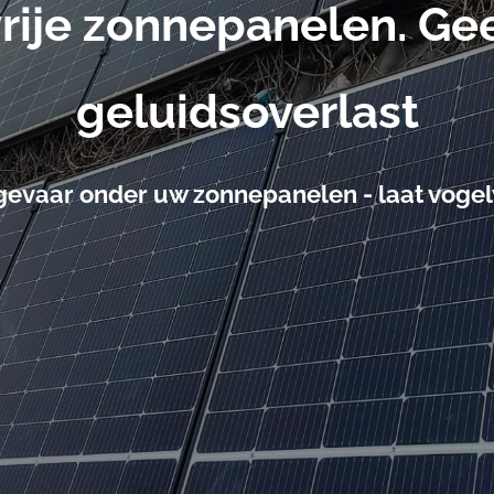
nesten, schade of
ng plaatsen