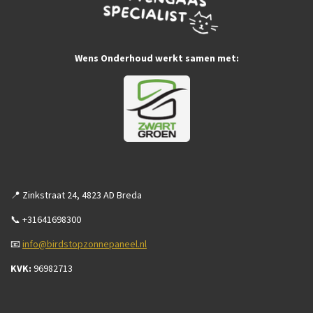
Wens Onderhoud werkt samen met:
📍 Zinkstraat 24, 4823 AD Breda
📞 +31641698300
📧
info@birdstopzonnepaneel.nl
KVK:
96982713