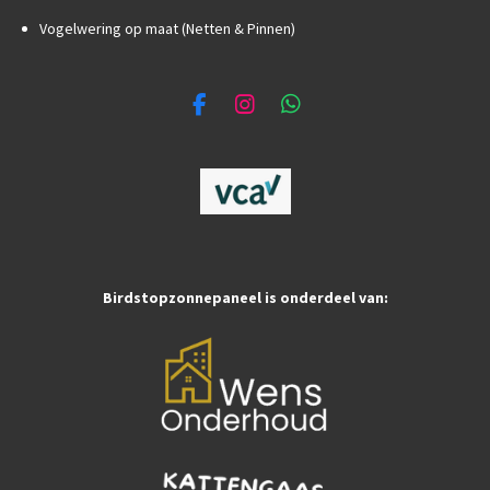
Vogelwering op maat (Netten & Pinnen)
F
I
W
a
n
h
c
s
a
e
t
t
b
a
s
o
g
A
o
r
p
k
a
p
m
Birdstopzonnepaneel is onderdeel van: