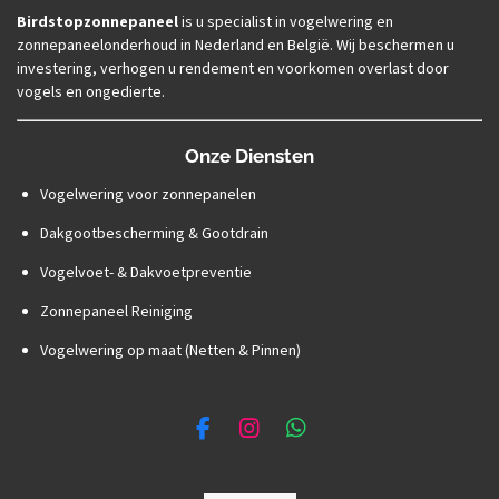
Birdstopzonnepaneel
is u specialist in vogelwering en
zonnepaneelonderhoud in Nederland en België. Wij beschermen u
investering, verhogen u rendement en voorkomen overlast door
vogels en ongedierte.
Onze Diensten
Vogelwering voor zonnepanelen
Dakgootbescherming & Gootdrain
Vogelvoet- & Dakvoetpreventie
Zonnepaneel Reiniging
Vogelwering op maat (Netten & Pinnen)
F
I
W
a
n
h
c
s
a