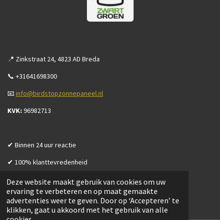
📍 Zinkstraat 24, 4823 AD Breda
📞 +31641698300
📧
info@birdstopzonnepaneel.nl
KVK:
96982713
✔ Binnen 24 uur reactie
✔ 100% klanttevredenheid
Deze website maakt gebruik van cookies om uw
ervaring te verbeteren en op maat gemaakte
advertenties weer te geven. Door op ‘Accepteren’ te
Openingstijden
klikken, gaat u akkoord met het gebruik van alle
cookies.