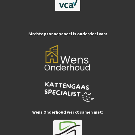
e
t
t
b
a
s
o
g
A
o
r
p
k
a
p
m
Birdstopzonnepaneel is onderdeel van:
Wens Onderhoud werkt samen met: