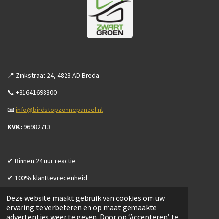
📍 Zinkstraat 24, 4823 AD Breda
📞 +31641698300
📧
info@birdstopzonnepaneel.nl
KVK:
96982713
✔ Binnen 24 uur reactie
✔ 100% klanttevredenheid
Deze website maakt gebruik van cookies om uw
ervaring te verbeteren en op maat gemaakte
advertenties weer te geven. Door op ‘Accepteren’ te
Openingstijden