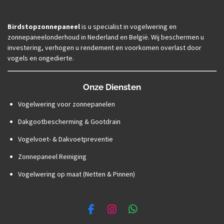
Birdstopzonnepaneel
is u specialist in vogelwering en
zonnepaneelonderhoud in Nederland en België. Wij beschermen u
investering, verhogen u rendement en voorkomen overlast door
vogels en ongedierte.
Onze Diensten
Vogelwering voor zonnepanelen
Dakgootbescherming & Gootdrain
Vogelvoet- & Dakvoetpreventie
Zonnepaneel Reiniging
Vogelwering op maat (Netten & Pinnen)
F
I
W
a
n
h